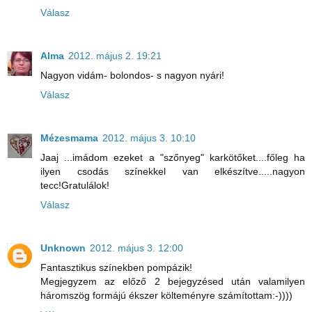
Válasz
Alma
2012. május 2. 19:21
Nagyon vidám- bolondos- s nagyon nyári!
Válasz
Mézesmama
2012. május 3. 10:10
Jaaj ...imádom ezeket a "szőnyeg" karkötőket....főleg ha
ilyen csodás színekkel van elkészítve.....nagyon
tecc!Gratulálok!
Válasz
Unknown
2012. május 3. 12:00
Fantasztikus színekben pompázik!
Megjegyzem az előző 2 bejegyzésed után valamilyen
háromszög formájú ékszer költeményre számítottam:-))))