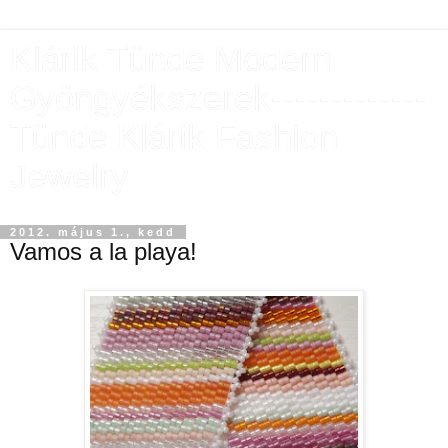
Klárik Tünde Modern
Gyöngyékszerek-------------
Tünde Klárik Fashion
Jewelry
2012. május 1., kedd
Vamos a la playa!