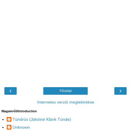
‹
›
Főoldal
Internetes verzió megtekintése
Magamról/Introduction
Tündrüs (Jákóiné Klárik Tünde)
Unknown