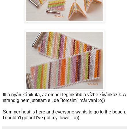
Itt a nyári kánikula, az ember leginkább a vízbe kívánkozik. A
strandig nem jutottam el, de "törcsim" már van! :o))
Summer heat is here and everyone wants to go to the beach.
I couldn't go but I've got my 'towel'.:o))